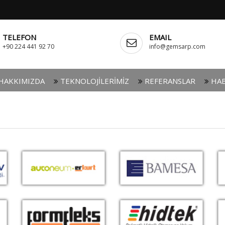
TELEFON
EMAIL
+90 224 441 92 70
info@gemsarp.com
HAKKIMIZDA
TEKNOLOJİLERİMİZ
REFERANSLAR
HAB