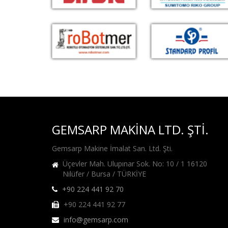
GEMSARP MAKİNA LTD. ŞTİ.
Gemsarp Makine İmalat San. Ltd. Şti.
Üçevler Mah. Ulupınar Sok. No: 10 / 1 16120
Nilüfer / Bursa / TÜRKİYE
+90 224 441 92 70
+90 224 441 92 77
info@gemsarp.com